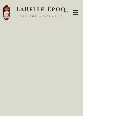
LaBell
e Époq
JOIN TH
E MOVEMENT