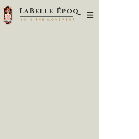
LaBell
e Époq
JOIN TH
E MOVEMENT