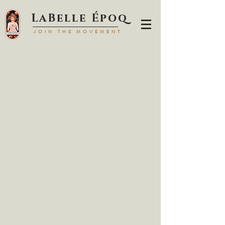
LaBell
e Époq
JOIN TH
E MOVEMENT