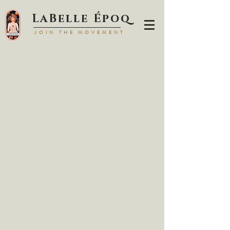
LaBell
e Époq
JOIN TH
E MOVEMENT