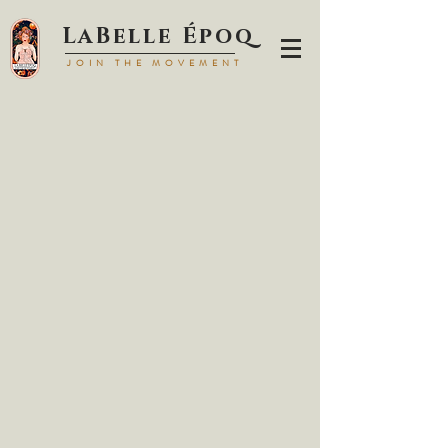
LaBell
e Époq
JOIN TH
E MOVEMENT