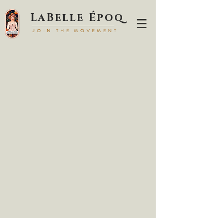
LaBell
e Époq
JOIN TH
E MOVEMENT