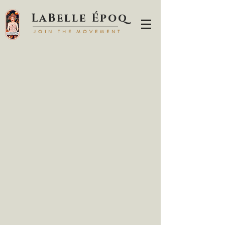
LaBell
e Époq
JOIN TH
E MOVEMENT