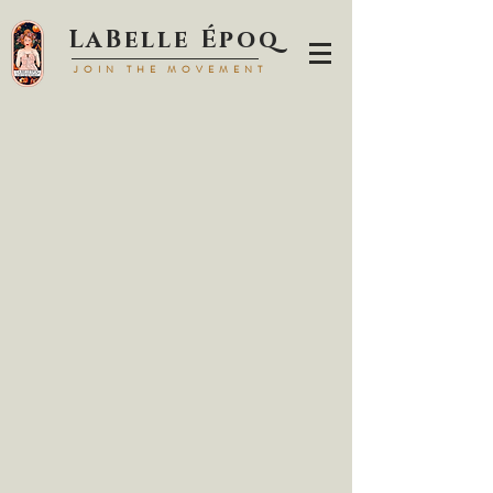
LaBell
e Époq
JOIN TH
E MOVEMENT