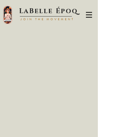
LaBell
e Époq
JOIN TH
E MOVEMENT