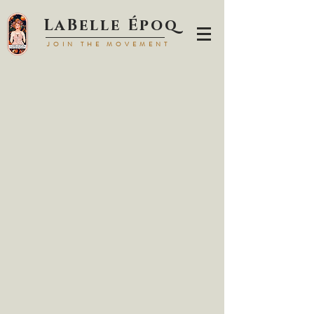
LaBell
e Époq
JOIN TH
E MOVEMENT