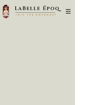
LaBell
e Époq
JOIN TH
E MOVEMENT