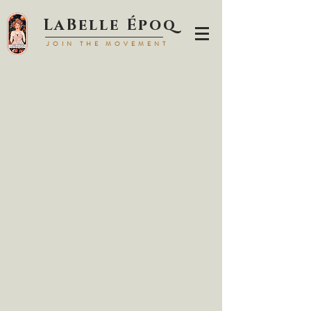
LaBell
e Époq
JOIN TH
E MOVEMENT