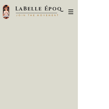
LaBell
e Époq
JOIN TH
E MOVEMENT