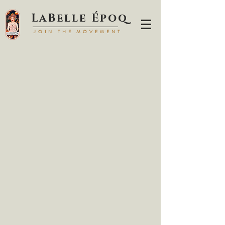
LaBell
e Époq
JOIN TH
E MOVEMENT