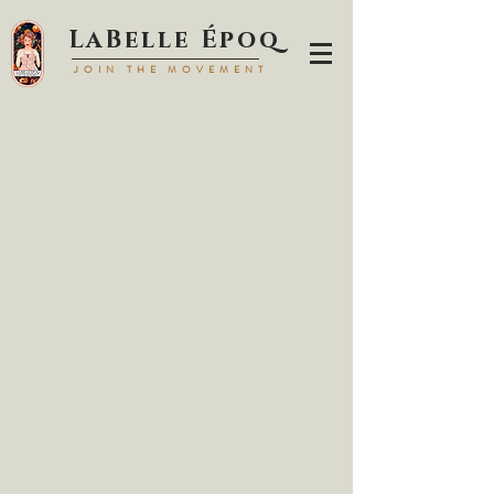
LaBell
e Époq
JOIN TH
E MOVEMENT