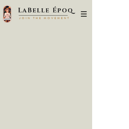
LaBell
e Époq
JOIN TH
E MOVEMENT