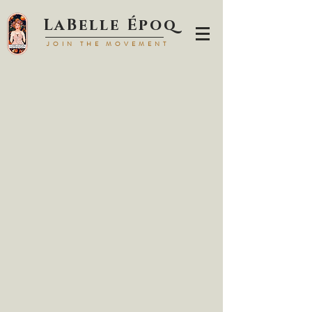
LaBell
e Époq
JOIN TH
E MOVEMENT