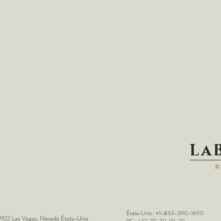
La
États-Unis : +1-833-390-1690
102 Las Vegas, Nevada États-Unis