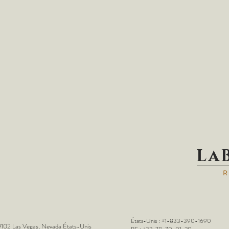
La
États-Unis : +1-833-390-1690
102 Las Vegas, Nevada États-Unis