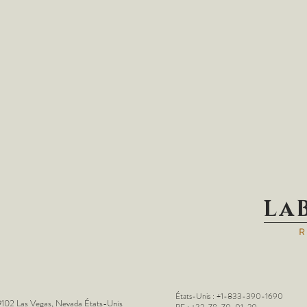
La
États-Unis : +1-833-390-1690
102 Las Vegas, Nevada États-Unis