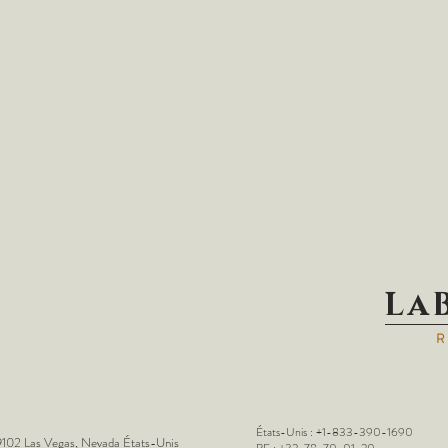
La
États-Unis : +1-833-390-1690
102 Las Vegas, Nevada États-Unis