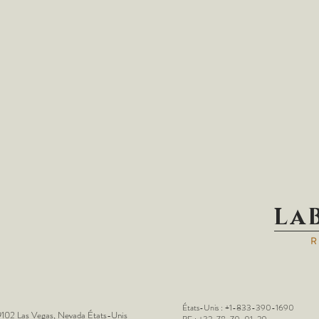
La
États-Unis : +1-833-390-1690
102 Las Vegas, Nevada États-Unis