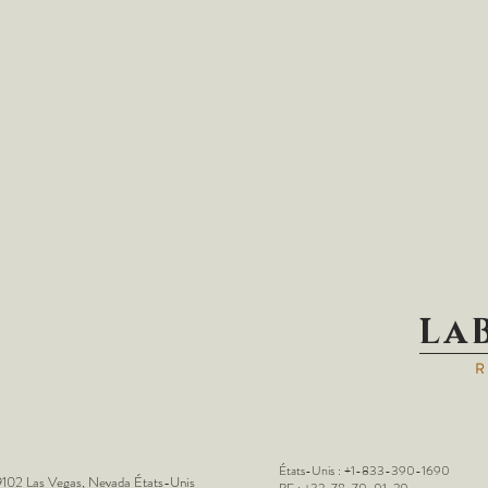
La
États-Unis : +1-833-390-1690
102 Las Vegas, Nevada États-Unis