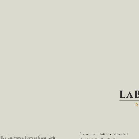
La
États-Unis : +1-833-390-1690
102 Las Vegas, Nevada États-Unis